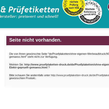
Seite nicht vorhanden.
Die von Ihnen gewünschte Seite "de/Pruefplaketten/ohne-eigenen-Werbeaufdruck/902
gemaess.html" steht nicht zur Verfügung.
Meinten Sie:
http://www.pruefplaketten-druck.de/de/Pruefplaketten/ohne-eige
Elektr-geprueft-gemaess.html
?
Bitte schauen Sie andernfalls unter
http://www.pruefplaketten-druck.de/de/Pruefpla
gewünschten Produkt.